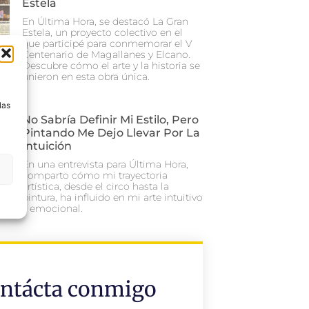
Estela
En Última Hora, se destacó La Gran
Estela, un proyecto colectivo en el
que participé para conmemorar el V
Centenario de Magallanes y Elcano.
Descubre cómo el arte y la historia se
unieron en esta obra única.
a
las
No Sabría Definir Mi Estilo, Pero
Pintando Me Dejo Llevar Por La
Intuición
En una entrevista para Última Hora,
comparto cómo mi trayectoria
artística, desde el circo hasta la
pintura, ha influido en mi arte intuitivo
y emocional.
ntácta conmigo