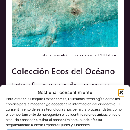
«Ballena azul»
(acrílico en canvas 170×170 cm)
Colección Ecos del Océano
Texturas fluidas y colores vibrantes que evocan
la fuerza del mar y la profundidad de las
Gestionar consentimiento
emociones humanas, creando un diálogo entre
Para ofrecer las mejores experiencias, utilizamos tecnologías como las
cookies para almacenar y/o acceder a la información del dispositivo. El
el cosmos y el océano.
consentimiento de estas tecnologías nos permitirá procesar datos como
el comportamiento de navegación o las identificaciones únicas en este
sitio. No consentir o retirar el consentimiento, puede afectar
Ver la colección
negativamente a ciertas características y funciones.