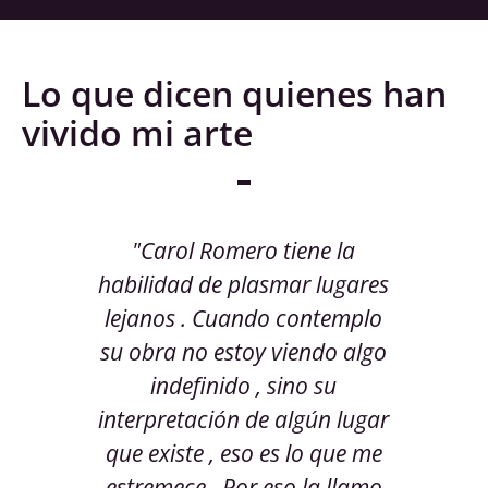
Lo que dicen quienes han
vivido mi arte
e la
"Carol Romero tiene la
“En
 arte
habilidad de plasmar lugares
a vi
es
lejanos . Cuando contemplo
qu
el
su obra no estoy viendo algo
in
 su
indefinido , sino su
u
rte
interpretación de algún lugar
ira y
que existe , eso es lo que me
per
estremece . Por eso la llamo