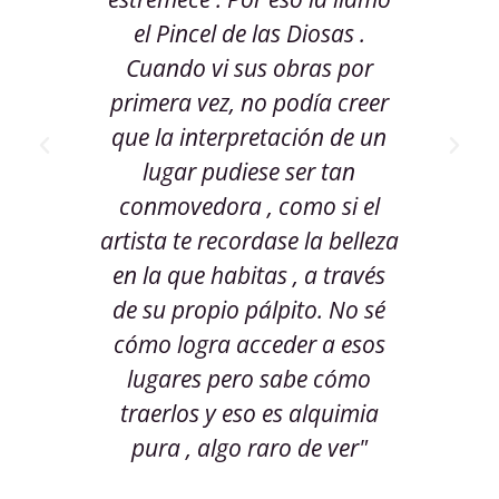
 de
el Pincel de las Diosas .
s
 una
Cuando vi sus obras por
ber
primera vez, no podía creer
gal
da,
que la interpretación de un
que
r tu
lugar pudiese ser tan
or”
conmovedora , como si el
c
artista te recordase la belleza
en la que habitas , a través
f
de su propio pálpito. No sé
cómo logra acceder a esos
ma
lugares pero sabe cómo
ma
traerlos y eso es alquimia
int
pura , algo raro de ver"
de